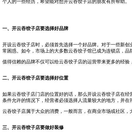
个人的一些经历，希望能对想开云吞饺子店的朋友有所帮助。
一、开云吞饺子
店要选择好品牌
开设云吞饺子店时，必须首先选择一个好品牌。对于一些新创
常困惑。如今，市场上的大多数云吞饺子馆已成为连锁店，品
值得信赖的品牌不仅可以给云吞饺子店的运营带来更多的经验
二、开云吞饺子店要选择好位置
如果云吞饺子店门店的位置好的话，那么开设云吞饺子店在经
条件允许的情况下，经营者必须选择人流量较大的地方，并在
云吞饺子店属于大众的消费，一般而言，在商业市场或社区，
三、开云吞饺子店要做好装修