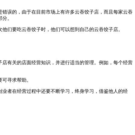
是错误的，由于在目前市场上有许多云吞饺子店，而且每家云吞
部分。
次他们要吃云吞饺子时，他们可以想到自己的云吞饺子店。
子店有关的店面经营知识，并进行适当的管理。例如，每个经营
要可寻求帮助。
创业者在经营过程中还要不断学习，终身学习，借鉴他人的经