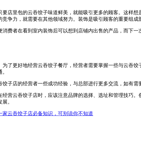
只要店里包的云吞饺子味道鲜美，就能吸引更多的顾客。这样想
的竞争力，就需要在其他领域努力。装饰是吸引顾客的重要组成
便消费者在看到室内装饰后可以想到店铺内出售的产品，而下一
。为了更好地经营云吞饺子餐厅，经营者需要掌握一些与云吞饺
通。
吞饺子店的经营者一些成功经验，与总部进行更多交流，如有需
在经营云吞饺子店时，应该注意品牌的选择、选址和管理技巧。
发展。
一家云吞饺子店必备知识，可别说你不知道