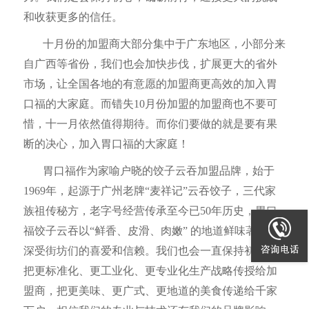
和收获更多的信任。
十月份的加盟商大部分集中于广东地区，小部分来
自广西等省份，我们也会加快步伐，扩展更大的省外
市场，让全国各地的有意愿的加盟商更高效的加入胃
口福的大家庭。而错失
10
月份加盟的加盟商也不要可
惜，十一月依然值得期待。而你们要做的就是要有果
断的决心，加入胃口福的大家庭！
胃口福作为家喻户晓的饺子云吞加盟品牌，始于
1969
年，起源于广州老牌“麦祥记”云吞饺子，三代家
族祖传秘方，老字号经营传承至今已
50
年历史，胃口
福饺子云吞以“鲜香、皮滑、肉嫩” 的地道鲜味著称，
深受街坊们的喜爱和信赖。我们也会一直保持初心，
把更标准化、更工业化、更专业化生产战略传授给加
盟商，把更美味、更广式、更地道的美食传递给千家