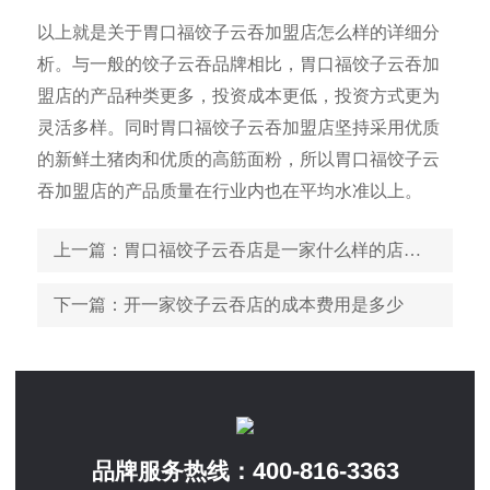
以上就是关于胃口福饺子云吞加盟店怎么样的详细分
析。与一般的饺子云吞品牌相比，胃口福饺子云吞加
盟店的产品种类更多，投资成本更低，投资方式更为
灵活多样。同时胃口福饺子云吞加盟店坚持采用优质
的新鲜土猪肉和优质的高筋面粉，所以胃口福饺子云
吞加盟店的产品质量在行业内也在平均水准以上。
上一篇
：胃口福饺子云吞店是一家什么样的店，口碑怎么样
下一篇
：开一家饺子云吞店的成本费用是多少
400-816-3363
品牌服务热线：