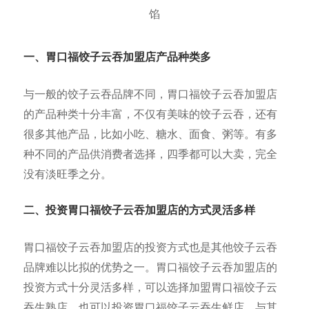
一、胃口福饺子云吞加
盟店产品种类多
与一般的饺子云吞品牌不同，胃口福饺子云吞加盟店
的产品种类十分丰富，不仅有美味的饺子云吞，还有
很多其他产品，比如小吃、糖水、面食、粥等。有多
种不同的产品供消费者选择，四季都可以大卖，完全
没有淡旺季之分。
二、投资胃口福饺子云吞加盟店的方式灵活多样
胃口福饺子云吞加盟店的投资方式也是其他饺子云吞
品牌难以比拟的优势之一。胃口福饺子云吞加盟店的
投资方式十分灵活多样，可以选择加盟胃口福饺子云
吞生熟店，也可以投资胃口福饺子云吞生鲜店。与其