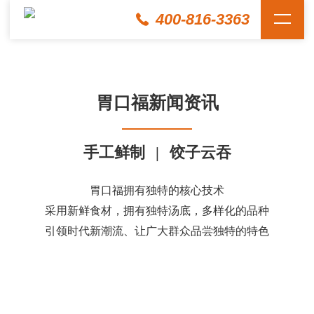
400-816-3363
胃口福新闻资讯
手工鲜制
|
饺子云吞
胃口福拥有独特的核心技术
采用新鲜食材，拥有独特汤底，多样化的品种
引领时代新潮流、让广大群众品尝独特的特色