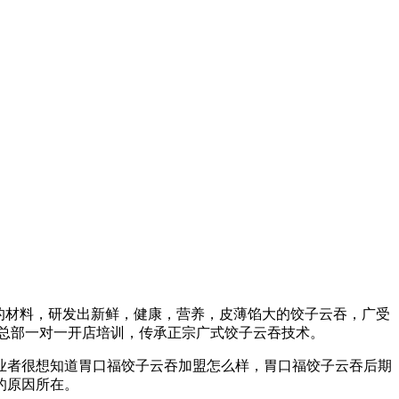
全的材料，研发出新鲜，健康，营养，皮薄馅大的饺子云吞，广受
盟总部一对一开店培训，传承正宗广式饺子云吞技术。
业者很想知道胃口福饺子云吞加盟怎么样，胃口福饺子云吞后期
的原因所在。