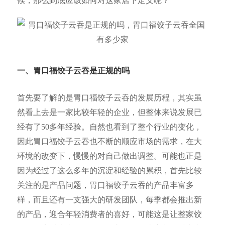
候，那么到底应该如何对这家店下定义呢？
一、胃口福饺子云吞是
正规的吗
首先要了解的是胃口福饺子云吞的发展历程，其实虽
然看上去是一家比较年轻的企业，但整体来说发展已
经有了50多年经验。自然也看到了整个行业的变化，
因此胃口福饺子云吞也不断的顺应市场的需求，在大
环境的改变下，慢慢的对自己做出调整。可能也正是
因为经过了这么多年的沉淀和经验的累积，首先比较
关注的是产品问题，胃口福饺子云吞的产品丰富多
样，而且还有一支强大的研发团队，每季都会推出新
的产品，迎合年轻消费者的喜好，可能这是让整家饺