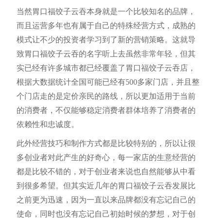
当然胃口福饺子云吞本身就是一个比较知名的品牌，
而且运营多年也有属于自己的特殊经营方式，成熟的
模式让不少的投资者学习到了新的营销策略。这就导
致胃口福饺子云吞的名字听上去虽然非常年轻，但其
实已经有许多城市都已经覆盖了胃口福饺子云吞店，
根据大数据统计全国可能已经有500多家门店，并且整
个门店走的是定价亲民的路线，所以更加适用于当前
的消费者，不仅能够稳定消费者群体培养了消费者的
依赖性和忠诚度。
此外经营技巧和制作方式都是比较特别的，所以让很
多创业者对此产生的好奇心，每一家店的生意经营的
都是比较不错的，对于创业者来说也自然能够从中看
到很多希望。但其实近几年的胃口福饺子云吞发展比
之前更为迅速，因为一直以来品牌都没有忘记自己的
使命，同时也没有忘记自己初始时候的梦想，对于创