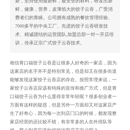
新，坚持使用最新鲜，最安全的材料，研发出新
鲜，健康，营养，皮薄馅大的饺子云吞，广受消
费者们的青睐。公司拥有成熟的餐饮管理经验、
7000多平的中央工厂、先进的饺子云吞研发技
术、精诚团结的运营团队,加盟总部一对一开店培
训，传承正宗广式饺子云吞技术。
相信胃口福饺子云吞是让很多人好奇的一家店，因为
这家店的名字并不是特别常见，但是却又在很多街道
能够发现这家饺子云吞店的存在。按照常理来说，一
家饺子云吞店应该有特殊的宣传和推广方式，但是胃
口福饺子云吞为什么显得非常年轻呢？很多创业者一
方面有这样的疑惑，但是另外一方面却又对这家店产
生了好奇心，因为每一次到店门口的时候，都发现整
家店经营的还比较不错，有非常多的人在外排队等