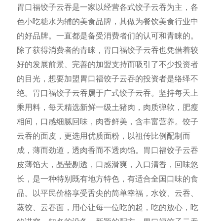
胃口福饺子云吞是一家以经营各式饺子云吞为主，各
色小吃糖水为辅的美食品牌，其做为餐饮美食行业中
的好品牌。一直都是备受消费者们的认可和青睐的。
除了获得消费者的青睐，胃口福饺子云吞也凭借着较
好的发展前景、完善的加盟支持而吸引了不少投资者
的目光，想要加盟胃口福饺子云吞的投资者是络绎不
绝。胃口福饺子云吞属于广式饺子云吞。坚持每天上
乘用料，每天精选新鲜一级土猪肉，肉质弹软，肥瘦
相间，口感细腻回味，肉香鲜美，含丰富营养。饺子
云吞的面皮，更选用优质面粉，以祖传比例配制而
成，薄而劲道，透肉香而不透肉馅。胃口福饺子云吞
皮薄馅大，晶莹剔透，口感滑爽，入口清香，回味悠
长，是一种特别既有地方特色，有适合全国口味的食
品。以平民价格享受舌尖的简单幸福，水饺、云吞、
蒸饺、云吞面，用心让每一位吃的起，吃的放心，吃