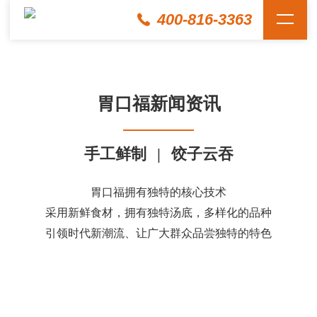
400-816-3363
胃口福新闻资讯
手工鲜制
|
饺子云吞
胃口福拥有独特的核心技术
采用新鲜食材，拥有独特汤底，多样化的品种
引领时代新潮流、让广大群众品尝独特的特色