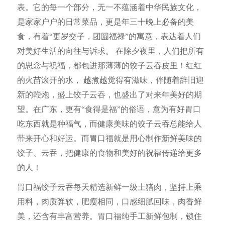
表。它的每一个部分，无一不蕴涵着中华民族文化，
是家家户户的日常菜品，更是年三十晚上必备的美
食，有着“更岁交子，团圆福禄”的寓意，表达着人们
对美好生活的向往与诉求。 在除夕夜里，人们把所有
的思念与祝福，都包进那薄薄的饺子云吞皮里！红红
的火苗滚开的水， 越煮越觉得有滋味，伴随着辞旧迎
新的鞭炮，盛上饺子云吞，也盛出了对来年美好的期
望。在广东，更有“食得是福”的俗语，意为有好胃口
吃东西就是种福气，而健康美味的饺子云吞总能给人
带来开心和好运。而胃口福就是用心制作新鲜美味的
饺子、云吞，把健康的食物和美好的祝福传递给更多
的人！
胃口福
饺子云吞
每天精选新鲜一级土猪肉，坚持上乘
用料，肉质弹软，肥瘦相同，口感细腻回味，肉香鲜
美，还含有丰富营养。胃口福纯手工新鲜包制，锁住