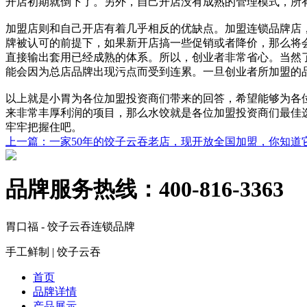
开店初期就倒下了。另外，自己开店没有成熟的管理模式，所
加盟店则和自己开店有着几乎相反的优缺点。加盟连锁品牌店
牌被认可的前提下，如果新开店搞一些促销或者降价，那么将
直接输出套用已经成熟的体系。所以，创业者非常省心。当然
能会因为总店品牌出现污点而受到连累。一旦创业者所加盟的
以上就是小胃为各位加盟投资商们带来的回答，希望能够为各
来非常丰厚利润的项目，那么水饺就是各位加盟投资商们最佳选
牢牢把握住吧。
上一篇
：一家50年的饺子云吞老店，现开放全国加盟，你知道
品牌服务热线：
400-816-3363
胃口福 - 饺子云吞连锁品牌
手工鲜制 | 饺子云吞
首页
品牌详情
产品展示