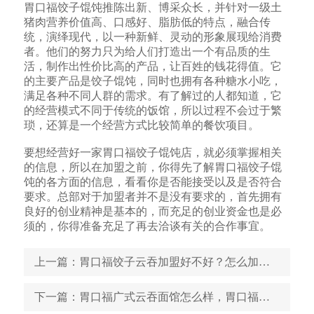
胃口福饺子馄饨推陈出新、博采众长，并针对一级土
猪肉营养价值高、口感好、脂肪低的特点，融合传
统，演绎现代，以一种新鲜、灵动的形象展现给消费
者。他们的努力只为给人们打造出一个有品质的生
活，制作出性价比高的产品，让百姓的钱花得值。它
的主要产品是饺子馄饨，同时也拥有各种糖水小吃，
满足各种不同人群的需求。有了解过的人都知道，它
的经营模式不同于传统的饭馆，所以过程不会过于繁
琐，还算是一个经营方式比较简单的餐饮项目。
要想经营好一家胃口福饺子馄饨店，就必须掌握相关
的信息，所以在加盟之前，你得先了解胃口福饺子馄
饨的各方面的信息，看看你是否能接受以及是否符合
要求。总部对于加盟者并不是没有要求的，首先拥有
良好的创业精神是基本的，而充足的创业资金也是必
须的，你得准备充足了再去洽谈有关的合作事宜。
上一篇
：胃口福饺子云吞加盟好不好？怎么加盟？
下一篇
：胃口福广式云吞面馆怎么样，胃口福广式云吞面馆加盟费多少