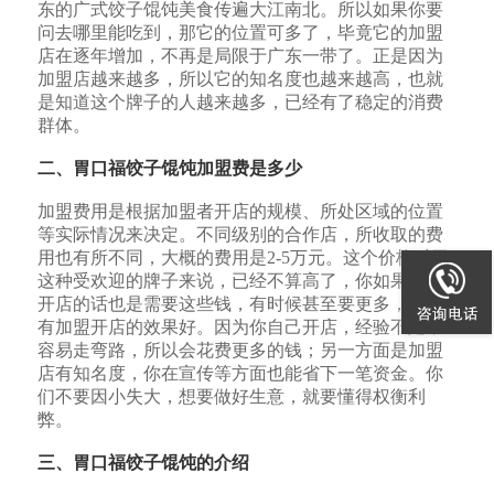
东的广式饺子馄饨美食传遍大江南北。所以如果你要
问去哪里能吃到，那它的位置可多了，毕竟它的加盟
店在逐年增加，不再是局限于广东一带了。正是因为
加盟店越来越多，所以它的知名度也越来越高，也就
是知道这个牌子的人越来越多，已经有了稳定的消费
群体。
二、胃口福饺子馄饨加盟费是多少
加盟费用是根据加盟者开店的规模、所处区域的位置
等实际情况来决定。不同级别的合作店，所收取的费
用也有所不同，大概的费用是2-5万元。这个价格对于
这种受欢迎的牌子来说，已经不算高了，你如果自己
开店的话也是需要这些钱，有时候甚至要更多，还没
有加盟开店的效果好。因为你自己开店，经验不足，
容易走弯路，所以会花费更多的钱；另一方面是加盟
店有知名度，你在宣传等方面也能省下一笔资金。你
们不要因小失大，想要做好生意，就要懂得权衡利
弊。
三、胃口福饺子馄饨的介绍