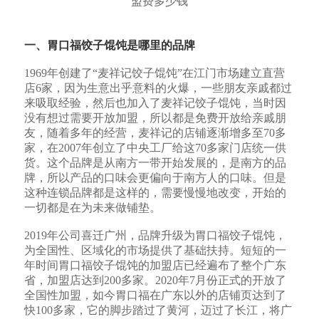
一、胃口福饺子馄饨
是哪里的品牌
1969年创建了“麦祥记饺子馄饨”在江门市场建立直营
店6家，因为生意出乎意料的火爆，一些朋友亲戚都过
来吸取经验，然后也加入了麦祥记饺子馄饨，当时因
没有想过需要开放加盟，所以都是免费开放给亲戚朋
友，随着多年的经营，麦祥记的店铺逐渐增多至70多
家，在2007年创立了中央工厂给这70多家门店统一供
货。这个品牌是从南方一带开始发展的，是南方的品
牌，所以产品的口味会更偏向于南方人的口味。但是
这种连锁品牌都是这样的，需要慢慢地改变，开始的
一切都是在为未来做铺垫。
2019年公司喜迁广州，品牌升级为胃口福饺子馄饨，
为全国性、区域化的市场提供了基础扶持。短短的一
年时间胃口福饺子馄饨的加盟店已经遍布了整个广东
省，加盟店达到200多家。2020年7月份正式的开放了
全国性加盟，如今胃口福在广东以外的店铺页达到了
快100多家，它的脚步踏过了黄河，迈过了长江，将广