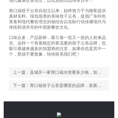
现代健康饮食理念，以优质的出品传承百年！
胃口福饺子云吞自创立以来，始终致力于为顾客提供
真材实料、现包现煮的美味饺子云吞，提倡广东特色
美食和现代餐饮理念的相结合以实际行动传播现代与
传统和谐并存的中国新餐饮文化。
口味众多，产品新鲜，吸引着一批又一批的人前来品
尝。这样一个有着稳定的客流量的饺子云吞品牌，也
吸引着越来越多的加盟商的注意，如果你也是其中一
个，那就不要犹豫，快快联系我们吧！
上一篇
：县城开一家胃口福水饺要多少钱，加盟胃口福水饺经历
下一篇
：胃口福饺子云吞是哪里的品牌，发展前景如何