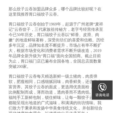
那么饺子云吞加盟品牌众多，哪个品牌比较好呢？在
这里我推荐胃口福饺子云吞。
胃口福饺子云吞创始于1969年，起源于广州老牌“麦祥
记”云吞饺子，三代家族祖传秘方，老字号经营传承至
今已50年历史，胃口福饺子云吞以“鲜香、皮滑、肉
嫩” 的地道鲜味著称，深受街坊们的喜爱和信赖。历经
多年沉淀，品牌知名度不断提升，市场占有率不断扩
大，根据市场变化和消费者需求不断升级改造，2019
年品牌全新升级为“胃口福”面向全国招商。截止目前
为止，胃口福门店已遍布全国各地，全国总店面数量
突破200家。
胃口福
饺子云吞
每天精选新鲜一级土猪肉，肉质弹
软，肥瘦相同，口感细腻回味，肉香鲜美，还含有丰
富营养。其饺子云吞的面皮，更选用优质面粉，祖传
比例配制而成，薄而劲道，透肉香而不透肉馅。胃口
福纯手工新鲜包制，锁住鲜味，让每一颗饺子云吞，
都能呈现出地道的广式滋味，和满满的街坊情味。我
们致力于秉承和发扬中华美食传统文化， 并创新结合