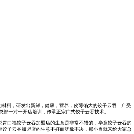
全的材料，研发出新鲜，健康，营养，皮薄馅大的饺子云吞，广受
盟总部一对一开店培训，传承正宗广式饺子云吞技术。
说胃口福饺子云吞加盟店的生意是非常不错的，毕竟饺子云吞的
福饺子云吞加盟店的生意不好而犹豫不决，那小胃就来给大家总