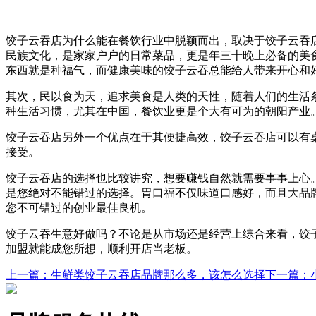
饺子云吞店为什么能在餐饮行业中脱颖而出，取决于饺子云吞
民族文化，是家家户户的日常菜品，更是年三十晚上必备的美食
东西就是种福气，而健康美味的饺子云吞总能给人带来开心和
其次，民以食为天，追求美食是人类的天性，随着人们的生活
种生活习惯，尤其在中国，餐饮业更是个大有可为的朝阳产业
饺子云吞店另外一个优点在于其便捷高效，饺子云吞店可以有
接受。
饺子云吞店的选择也比较讲究，想要赚钱自然就需要事事上心
是您绝对不能错过的选择。胃口福不仅味道口感好，而且大品
您不可错过的创业最佳良机。
饺子云吞生意好做吗？不论是从市场还是经营上综合来看，饺
加盟就能成您所想，顺利开店当老板。
上一篇
：生鲜类饺子云吞店品牌那么多，该怎么选择
下一篇
：