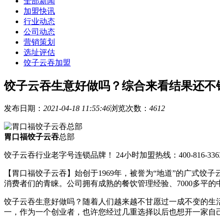
全部新闻
加盟快讯
行业动态
公司动态
营销策划
选址评估
饺子云吞加盟
饺子云吞生意好做吗？综合来看结果还不
发布日期：
2021-04-18 11:55:46
浏览次数：
4612
胃口福饺子云吞
总部
饺子云吞行业老字号连锁品牌！ 24小时加盟热线：400-816-336
【胃口福饺子云吞】始创于1969年，被誉为“地道”的广式
消费者们的青睐。公司拥有成熟的餐饮管理经验、7000多平
饺子云吞生意好做吗？随着人们越来越不甘愿过一成不变的生
一，作为一个创业者，也许您经过几重选择以后也想开一家自