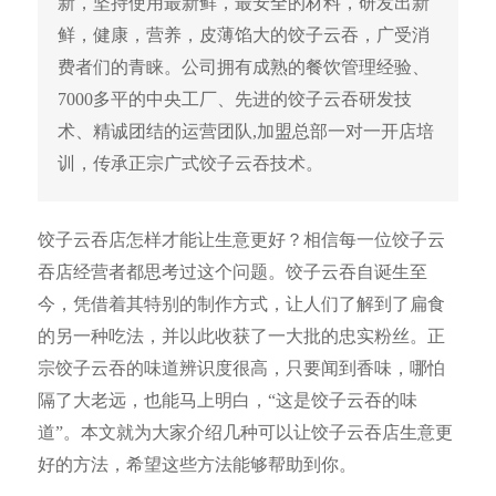
新，坚持使用最新鲜，最安全的材料，研发出新
鲜，健康，营养，皮薄馅大的饺子云吞，广受消
费者们的青睐。公司拥有成熟的餐饮管理经验、
7000多平的中央工厂、先进的饺子云吞研发技
术、精诚团结的运营团队,加盟总部一对一开店培
训，传承正宗广式饺子云吞技术。
饺子云吞店怎样才能让生意更好？相信每一位饺子云
吞店经营者都思考过这个问题。饺子云吞自诞生至
今，凭借着其特别的制作方式，让人们了解到了扁食
的另一种吃法，并以此收获了一大批的忠实粉丝。正
宗饺子云吞的味道辨识度很高，只要闻到香味，哪怕
隔了大老远，也能马上明白，“这是饺子云吞的味
道”。本文就为大家介绍几种可以让饺子云吞店生意更
好的方法，希望这些方法能够帮助到你。