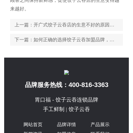
顾客之间保持新鲜感，促使饺子云吞店的生意变得越
来越好。
上一篇
：开广式饺子云吞店的生意不好的原因是什么
下一篇
：如何正确的选择饺子云吞加盟品牌，这些你要知道
400-816-3363
品牌服务热线：
胃口福 - 饺子云吞连锁品牌
手工鲜制 | 饺子云吞
网站首页
品牌详情
产品展示