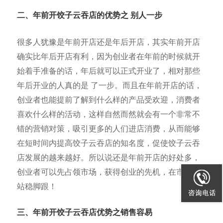
二、年前开饺子云吞店的优势之 别人一步
很多人犹豫是年前开店还是年后开店，其实年前开店
确实比年后开店有利，因为创业者在年前的时候就开
始着手准备的话，年后就可以正式开业了，相对那些
年后开业的人真的是 了一步。而且在年前开店的话，
创业者也能提前了解到什么样的产品受欢迎，消费者
喜欢什么样的活动，这样自然而然就会有一个非常不
错的营销对策，吸引更多的人们进店消费，从而能够
在短时间内提高饺子云吞店的知名度，促使饺子云吞
店发展的越来越好。所以说还是年前开店的好处多，
创业者可以先占领市场，获得创业的先机，在市场上
站稳脚跟！
三、年前开饺子云吞店优势之销售容易