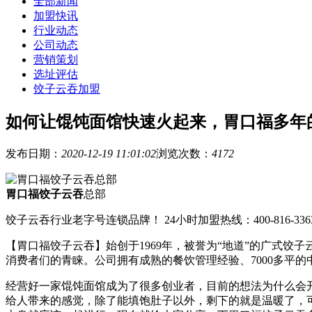
全部新闻
加盟快讯
行业动态
公司动态
营销策划
选址评估
饺子云吞加盟
如何让馄饨面馆快速火起来，胃口福多年
发布日期：
2020-12-19 11:01:02
浏览次数：
4172
胃口福饺子云吞
总部
饺子云吞行业老字号连锁品牌！ 24小时加盟热线：400-816-336
【胃口福饺子云吞】始创于1969年，被誉为“地道”的广式
消费者们的青睐。公司拥有成熟的餐饮管理经验、7000多平
经营好一家馄饨面馆成为了很多创业者，目前的想法为什么会
给人带来的感觉，除了能填饱肚子以外，剩下的就是温暖了，