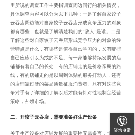
里所说的调查工作主要指调查周边同行的相关情况，
具体调查内容可以分为以下几种：一是了解自家饺子
云吞店周边能对自家饺子云吞店形成竞争压力的对象
都有哪些，也就是了解清楚我们的“敌人”是谁。二是
了解这些对自家饺子云吞店形成竞争压力的对象的经
营特点是什么，有哪些是值得自己学习的，又有哪些
自己应该引以为戒的不足。每一家能够持续发展的店
铺都有着自己的长处，有的店铺走的是价格亲民的路
线，有的店铺走的是以周到体贴的服务打动人，还有
的店铺靠过硬的菜品质量征服消费者。只有对这些竞
争对手有了详细的了解以后才能有针对性地制定经营
策略，占领市场。
二、开饺子云吞店，需要准备好生产设备
关于生产设备对店铺发展的重要性无需多言，“磨刀不