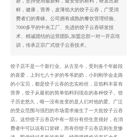
新，坚持使用最新鲜，最安全的材料，研发出新
鲜，健康，营养，皮薄馅大的饺子云吞，广受消
费者们的青睐。公司拥有成熟的餐饮管理经验、
7000多平的中央工厂、先进的饺子云吞研发技
术、精诚团结的运营团队,加盟总部一对一开店培
训，传承正宗广式饺子云吞技术。
饺子店不是一个新行业。从古至今，受到各个年龄段
的喜爱，上到七八十岁的爷爷奶奶，小到刚学会走路
的小宝贝，都是饺子云吞的忠实粉丝，且馅料丰富有
营养，饺子从最初的简单馅料到现在的各种饺子。饺
子历史悠久，唯一没有改变的是人们对他的爱。广泛
的受众范围与强烈的市场需求催生了一大批饺子云吞
店。这些饺子云吞店中有一部分有些生意很好，在消
费者中可以说有口皆碑，而有些饺子云吞店则生意惨