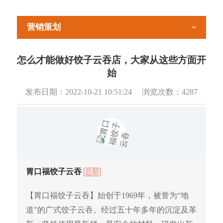
营销策划
怎么才能做好饺子云吞店，大家从这些方面开
始
发布日期：
2022-10-21 10:51:24
浏览次数：
4287
胃口福饺子云吞
总部
【胃口福饺子云吞】始创于1969年，被誉为“地
道”的广式饺子云吞。经过五十年多年的沉淀及革