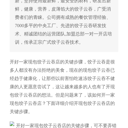
新，坚持使用最新鲜，最安全的材料，研发出新
鲜，健康，营养，皮薄馅大的饺子云吞，广受消
费者们的青睐。公司拥有成熟的餐饮管理经验、
7000多平的中央工厂、先进的饺子云吞研发技
术、精诚团结的运营团队,加盟总部一对一开店培
训，传承正宗广式饺子云吞技术。
开好一家现包饺子云吞店的关键步骤，饺子云吞是很
多人都没有办法拒绝的美食，现在的现包饺子云吞已
经趋于健康化，让那些以前害怕吃速冻饺子云吞不健
康的人更愿意尝试了，这让越来越多的人也有了开现
包饺子云吞店的想法。但是问题来了，该如何开一家
现包饺子云吞店？下面详细介绍开现包饺子云吞店的
关键步骤。