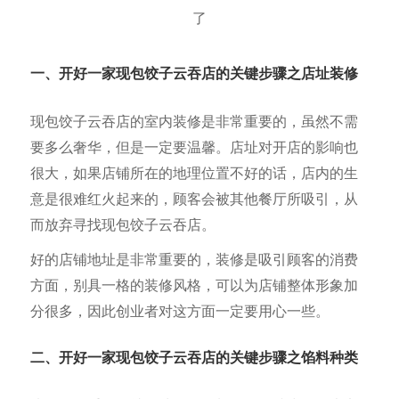
一、开好一家现包饺
子云吞店的关键步骤之店址装修
现包饺子云吞店的室内装修是非常重要的，虽然不需
要多么奢华，但是一定要温馨。店址对开店的影响也
很大，如果店铺所在的地理位置不好的话，店内的生
意是很难红火起来的，顾客会被其他餐厅所吸引，从
而放弃寻找现包饺子云吞店。
好的店铺地址是非常重要的，装修是吸引顾客的消费
方面，别具一格的装修风格，可以为店铺整体形象加
分很多，因此创业者对这方面一定要用心一些。
二、开好一家现包饺子云吞店的关键步骤之馅料种类