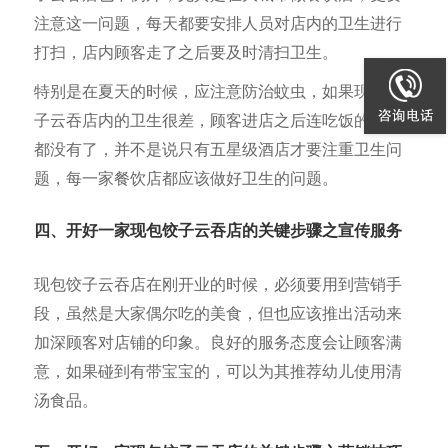
注意这一问题，每天都要安排人员对店内的卫生进行
打扫，店内顾客走了之后要及时清扫卫生。
特别是在夏天的时候，应注意防治蚊虫，如果现包饺
子云吞店内的卫生很差，顾客进店之后连吃饭的胃口
都没有了，并不是说只有五星级酒店才要注重卫生问
题，每一家餐饮店都应该做好卫生的问题。
四、开好一家现包饺子云吞店的关键步骤之宣传服务
现包饺子云吞店在刚开业的时候，必须要用到营销手
段，虽然是大家偶尔吃的美食，但也应该推出活动来
加深顾客对店铺的印象。良好的服务态度会让顾客满
意，如果碰到有带宝宝的，可以为其推荐幼儿使用清
汤食品。