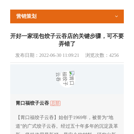
营销策划
开好一家现包饺子云吞店的关键步骤，可不要
弄错了
发布日期：
2022-06-30 11:09:21
浏览次数：
4256
胃口福饺子云吞
总部
【胃口福饺子云吞】始创于1969年，被誉为“地
道”的广式饺子云吞。经过五十年多年的沉淀及革