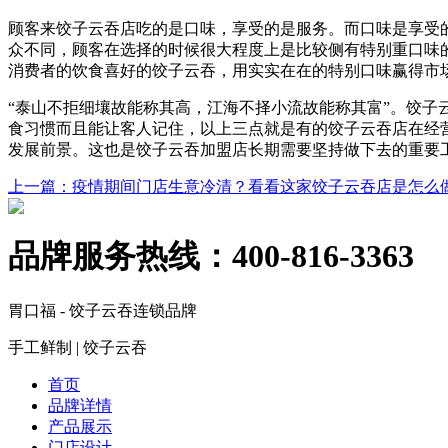
顾客来饺子云吞店吃的是口味，享受的是服务。而口味是享受
众不同，顾客在选择的时候很大程度上是比较侧有特别重口味
消费者的饮食喜好的饺子云吞，用实实在在的特别口味赢得市
“泰山不拒细壤故能称其高，江海不择小流故能称其富”。饺
食习惯而且能让客人记住，以上三点就是有的饺子云吞店在经
发展前景。这也是饺子云吞加盟店长期需要坚持做下去的重要
上一篇
：疫情期间门店生意冷清？看看这家饺子云吞店是怎么
品牌服务热线：
400-816-3363
胃口福 - 饺子云吞连锁品牌
手工鲜制 | 饺子云吞
首页
品牌详情
产品展示
门店设计