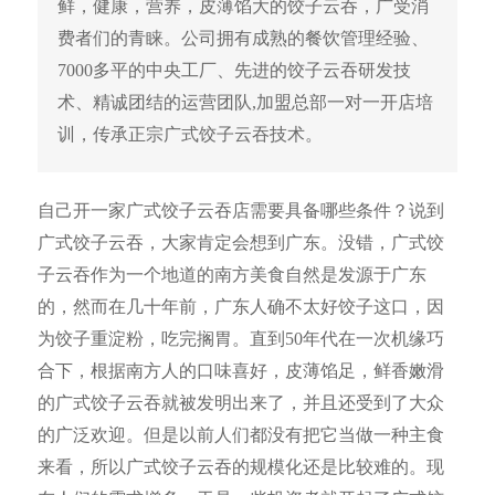
鲜，健康，营养，皮薄馅大的饺子云吞，广受消
费者们的青睐。公司拥有成熟的餐饮管理经验、
7000多平的中央工厂、先进的饺子云吞研发技
术、精诚团结的运营团队,加盟总部一对一开店培
训，传承正宗广式饺子云吞技术。
自己开一家广式饺子云吞店需要具备哪些条件？说到
广式饺子云吞，大家肯定会想到广东。没错，广式饺
子云吞作为一个地道的南方美食自然是发源于广东
的，然而在几十年前，广东人确不太好饺子这口，因
为饺子重淀粉，吃完搁胃。直到50年代在一次机缘巧
合下，根据南方人的口味喜好，皮薄馅足，鲜香嫩滑
的广式饺子云吞就被发明出来了，并且还受到了大众
的广泛欢迎。但是以前人们都没有把它当做一种主食
来看，所以广式饺子云吞的规模化还是比较难的。现