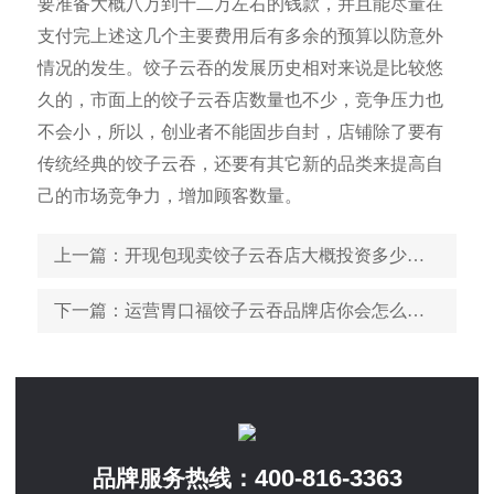
要准备大概八万到十二万左右的钱款，并且能尽量在
支付完上述这几个主要费用后有多余的预算以防意外
情况的发生。饺子云吞的发展历史相对来说是比较悠
久的，市面上的饺子云吞店数量也不少，竞争压力也
不会小，所以，创业者不能固步自封，店铺除了要有
传统经典的饺子云吞，还要有其它新的品类来提高自
己的市场竞争力，增加顾客数量。
上一篇
：开现包现卖饺子云吞店大概投资多少钱，这些费用支出了解一下
下一篇
：运营胃口福饺子云吞品牌店你会怎么做宣传
400-816-3363
品牌服务热线：