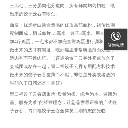
三比七，三分肥肉七分瘦肉，所有鲜肉均匀切粒，做
出来的饺子云吞有嚼劲。
面皮：优选蛋白质含量高的优质高筋面粉，祖传比例
配制而成，切成每片1.5毫米，饺子3毫米。用10斤面粉
加4斤鸡蛋，一点水都不加完全靠鸡蛋进行调和，这样
做出来的皮才有韧度，吃到嘴里非常爽脆薄而劲道，
透肉香而不透肉馅。（普通的饺子云吞外卖或放久了
会成团或粘在一起，胃口福
饺子云吞
专用配方和技术
做出来的饺子云吞皮薄而不黏，即使是外卖或者放的
时间久了口感还是非常好）
胃口福饺子云吞店秉承“质量为根、绿色为本、健康为
基、服务为准”的经营理念，让您品尝最正宗的广式饺
子云吞，胃口福
饺子云吞
全体员工期待您的光临！