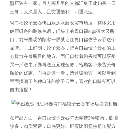
盟店独有一家，且方圆几里的人都汇集于此购买一日
三餐，人流量大，且交通便利，四通八达。
胃口福饺子云吞佛山乐从水藤农贸市场店，整体采用
健康绿色的装修色调，门头上的胃口福logo硕大又醒
目，前来围观的顾客一眼就记住胃口福饺子云吞这个
品牌。手工鲜制，饺子云吞，把胃口福
饺子云吞
的主
心骨放在最醒目的地方。而门口拉着购买就可以享受
买一斤送半斤券再送五元现金券，给顾客带来货美价
廉价的优惠。而再走进一看，透过玻璃窗，可以看到
里面摆满了各种口味的饺子云吞，喜欢的口味都可以
自由搭配！
在产品方面，胃口福饺子云吞每天精选2号猪肉，筋腱
较多，肉质紧密，口感更好。肥瘦比例坚持祖传配方