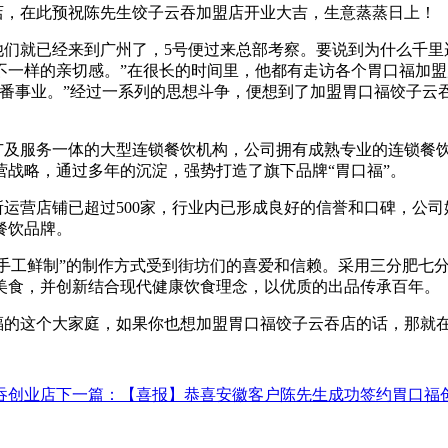
店，在此预祝陈先生饺子云吞加盟店开业大吉，生意蒸蒸日上！
他们就已经来到广州了，
5
号便过来总部考察。要说到为什么千里
不一样的亲切感。”在很长的时间里，他都有走访各个胃口福加
一番事业。”经过一系列的思想斗争，便想到了加盟胃口福饺子云
广及服务一体的大型连锁餐饮机构，公司拥有成熟专业的连锁餐
战略，通过多年的沉淀，强势打造了旗下品牌“胃口福”。
所运营店铺已超过
500
家，行业内已形成良好的信誉和口碑，公司
餐饮品牌。
“手工鲜制”的制作方式受到街坊们的喜爱和信赖。采用三分肥七
美食，并创新结合现代健康饮食理念，以优质的出品传承百年。
福的这个大家庭，如果你也想加盟胃口福饺子云吞店的话，那就
吞创业店
下一篇
：【喜报】恭喜安徽客户陈先生成功签约胃口福