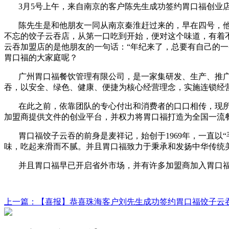
3月
5
号上午，来自南京的客户陈先生成功签约胃口福创业
陈先生是和他朋友一同从南京秦淮赶过来的，早在四号，
不忘的饺子云吞店，从第一口吃到开始，便对这个味道，有着
云吞加盟店的是他朋友的一句话：“年纪来了，总要有自己的
胃口福的大家庭呢？
广州胃口福餐饮管理有限公司，是一家集研发、生产、推
吞，以安全、绿色、健康、便捷为核心经营理念，实施连锁经营
在此之前，依靠团队的专心付出和消费者的口口相传，现
加盟商提供文件的创业平台，并权力将胃口福打造为全国一流
胃口福饺子云吞的前身是麦祥记，始创于
1969
年，一直以
味，吃起来滑而不腻。并且胃口福致力于秉承和发扬中华传统
并且胃口福早已开启省外市场，并有许多加盟商加入胃口
上一篇
：【喜报】恭喜珠海客户刘先生成功签约胃口福饺子云