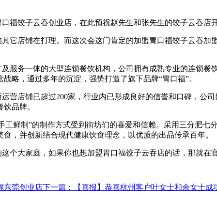
胃口福饺子云吞创业店，在此预祝赵先生和张先生的饺子云吞店
的其它店铺在打理。而这次会这门肯定的加盟胃口福饺子云吞加
广及服务一体的大型连锁餐饮机构，公司拥有成熟专业的连锁餐
战略，通过多年的沉淀，强势打造了旗下品牌“胃口福”。
所运营店铺已超过
200
家，行业内已形成良好的信誉和口碑，公司
餐饮品牌。
“手工鲜制”的制作方式受到街坊们的喜爱和信赖。采用三分肥七
美食，并创新结合现代健康饮食理念，以优质的出品传承百年。
的这个大家庭，如果你也想加盟胃口福饺子云吞店的话，那就在
福东莞创业店
下一篇
：【喜报】恭喜杭州客户叶女士和余女士成