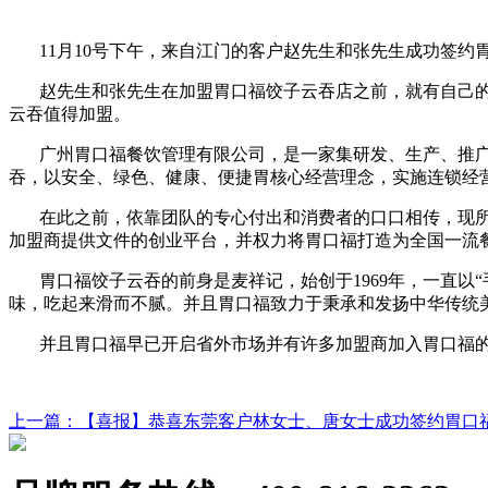
11月
10
号下午，来自江门的客户赵先生和张先生成功签约
赵先生和张先生在加盟胃口福饺子云吞店之前，就有自己
云吞
值得加盟。
广州胃口福餐饮管理有限公司，是一家集研发、生产、推
吞，以安全、绿色、健康、便捷胃核心经营理念，实施连锁经营
在此之前，依靠团队的专心付出和消费者的口口相传，现
加盟商提供文件的创业平台，并权力将胃口福打造为全国一流
胃口福饺子云吞的前身是麦祥记，始创于
1969
年，一直以
味，吃起来滑而不腻。并且胃口福致力于秉承和发扬中华传统
并且胃口福早已开启省外市场并有许多加盟商加入胃口福
上一篇
：【喜报】恭喜东莞客户林女士、唐女士成功签约胃口