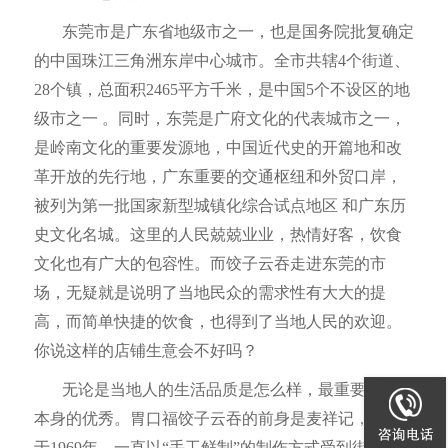
东莞市是
广东
省
地级市之一，也是国务院批复确定
的中国
珠江
三角洲
东岸中心城市。全市共辖
4
个街道、
28
个镇，总面积
2465
平方千米，是中国
5
个不设区的地
级市之一
。同时，东莞是广府文化的代表城市之一，
是岭南文化的重要发源地，中国近代史的开篇地和改
革开放的先行地，广东重要的交通枢纽和外贸口岸，
被列为第一批国家新型城镇化综合试点地区 和广东历
史文化名城。这里的人民兢兢业业，热情好客，饮食
文化也有广大的包容性。而饺子云吞走进东莞的市
场，无疑就是说明了当地民众的需求性有大大的提
高，而简单快捷的饮食，也得到了当地人民的欢迎。
你说这样的店铺生意会不好吗？
无论是当地人的生活品质是怎么样，最重要的品牌
本身的优秀。胃口福饺子云吞的前身是麦祥记，始创
于
1969
年，一直以“手工鲜制”的制作方式受到街坊们