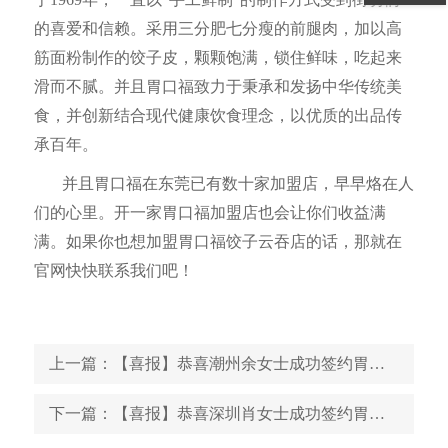
的喜爱和信赖。采用三分肥七分瘦的前腿肉，加以高
筋面粉制作的饺子皮，颗颗饱满，锁住鲜味，吃起来
滑而不腻。并且胃口福致力于秉承和发扬中华传统美
食，并创新结合现代健康饮食理念，以优质的出品传
承百年。
并且胃口福在东莞已有数十家加盟店，早早烙在人
们的心里。开一家胃口福加盟店也会让你们收益满
满。如果你也想加盟胃口福饺子云吞店的话，那就在
官网快快联系我们吧！
上一篇
：【喜报】恭喜潮州余女士成功签约胃口福饺子云吞创业店
下一篇
：【喜报】恭喜深圳肖女士成功签约胃口福饺子云吞创业店