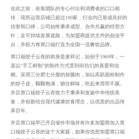
在此之前，依靠团队的专心付出和消费者的口口相
传，现所运营店铺已超过100家，行业内已形成良好的
信誉和口碑，公司始终秉承成型、合作共赢的经营方
针，走可持续发展道路，为加盟商提供文件的创业平
台，并权力将胃口福打造为全国一流餐饮品牌。
胃口福饺子云吞的前身是麦祥记，始创于1969年，一
直以“手工鲜制”的制作方式受到街坊们的喜爱和信
赖。采用三分肥七分瘦的前腿肉，加以高筋面粉制作
的饺子皮，颗颗饱满，锁住鲜味，吃起来滑而不腻。
并且胃口福饺子云吞致力于秉承和发扬中华传统美
食，并创新结合现代健康饮食理念，以优质的出品传
承百年。
并且胃口福早已开启省外市场并有许多加盟商加入胃
口福饺子云吞的这个大家庭，如果你也想加盟胃口福