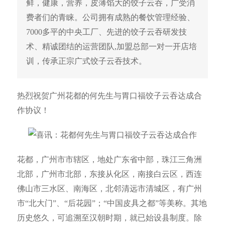
鲜，健康，营养，皮薄馅大的饺子云吞，广受消
费者们的青睐。公司拥有成熟的餐饮管理经验、
7000多平的中央工厂、先进的饺子云吞研发技
术、精诚团结的运营团队,加盟总部一对一开店培
训，传承正宗广式饺子云吞技术。
热烈祝贺广州花都的何先生与胃口福饺子云吞达成合
作协议！
花都，广州市市辖区，地处广东省中部，珠江三角洲
北部，广州市北部，东接从化区，南接白云区，西连
佛山市三水区、南海区，北邻清远市清城区，有广州
市“北大门”、“后花园”；“中国皮具之都”等美称。其地
历史悠久，可追溯至汉朝时期，就已始设县制度。除